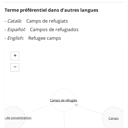
Terme préférentiel dans d'autres langues
Català
Camps de refugiats
Español
Campos de refugiados
English
Refugee camps
+
−
Camps de réfugiés
mps de concentration
Camps