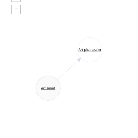
−
Art plumassier
Artisanat