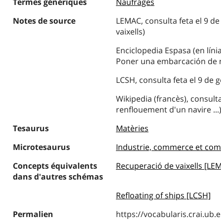
Termes génériques
Naufrages
Notes de source
LEMAC, consulta feta el 9 de
vaixells)
Enciclopedia Espasa (en línia)
Poner una embarcación de nu
LCSH, consulta feta el 9 de g
Wikipedia (francès), consulta
renflouement d'un navire ...
Tesaurus
Matèries
Microtesaurus
Industrie, commerce et co
Concepts équivalents
Recuperació de vaixells [LE
dans d'autres schémas
Refloating of ships [LCSH]
Permalien
https://vocabularis.crai.u