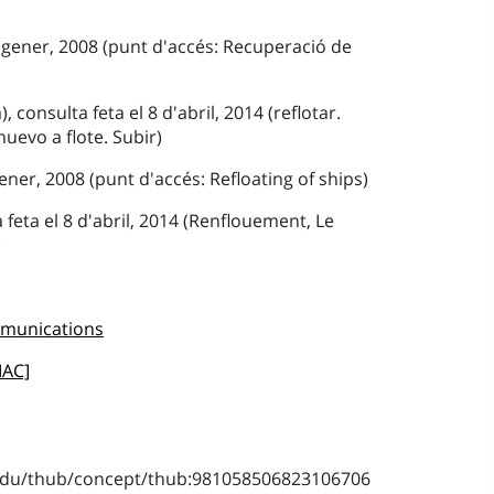
 gener, 2008 (punt d'accés: Recuperació de
, consulta feta el 8 d'abril, 2014 (reflotar.
evo a flote. Subir)
ener, 2008 (punt d'accés: Refloating of ships)
 feta el 8 d'abril, 2014 (Renflouement, Le
)
mmunications
MAC]
b.edu/thub/concept/thub:981058506823106706