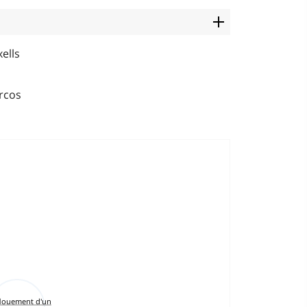
ells
rcos
louement d'un