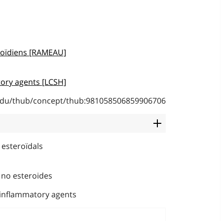
roïdiens [RAMEAU]
ory agents [LCSH]
b.edu/thub/concept/thub:981058506859906706
 esteroïdals
 no esteroides
-inflammatory agents