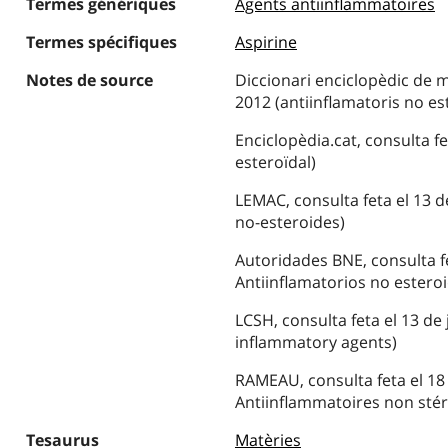
Termes génériques
Agents antiinflammatoires
Termes spécifiques
Aspirine
Notes de source
Diccionari enciclopèdic de me
2012 (antiinflamatoris no es
Enciclopèdia.cat, consulta fe
esteroïdal)
LEMAC, consulta feta el 13 d
no-esteroides)
Autoridades BNE, consulta fe
Antiinflamatorios no estero
LCSH, consulta feta el 13 de
inflammatory agents)
RAMEAU, consulta feta el 18
Antiinflammatoires non stér
Tesaurus
Matèries