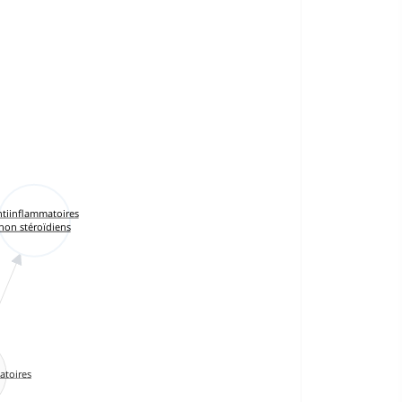
tiinflammatoires
non stéroïdiens
atoires