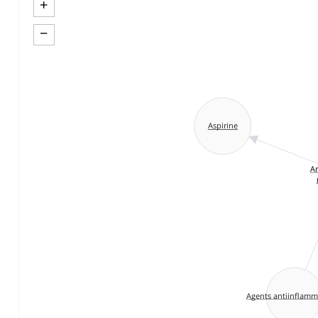
+
−
Aspirine
An
Agents antiinflamm