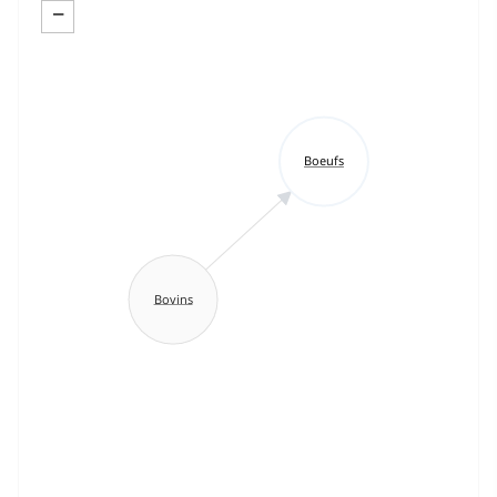
−
Boeufs
Bovins