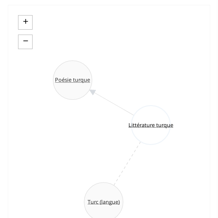
+
−
Poésie turque
Littérature turque
Turc (langue)