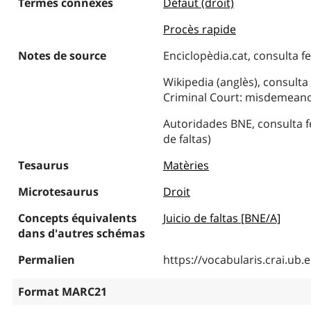
Termes connexes
Défaut (droit)
Procès rapide
Notes de source
Enciclopèdia.cat, consulta fet
Wikipedia (anglès), consulta 
Criminal Court: misdemeanor
Autoridades BNE, consulta fet
de faltas)
Tesaurus
Matèries
Microtesaurus
Droit
Concepts équivalents
Juicio de faltas [BNE/A]
dans d'autres schémas
Permalien
https://vocabularis.crai.u
Format MARC21