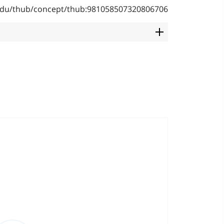
b.edu/thub/concept/thub:981058507320806706