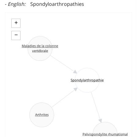
English
Spondyloarthropathies
+
−
Maladies de la colonne
vertébrale
Spondylarthropathie
Arthrites
Pelvispondylite rhumatismal