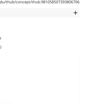
b.edu/thub/concept/thub:981058507393806706
s
)