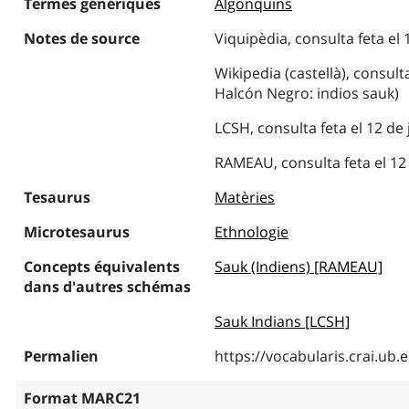
Termes génériques
Algonquins
Notes de source
Viquipèdia, consulta feta el 
Wikipedia (castellà), consult
Halcón Negro: indios sauk)
LCSH, consulta feta el 12 de
RAMEAU, consulta feta el 12 
Tesaurus
Matèries
Microtesaurus
Ethnologie
Concepts équivalents
Sauk (Indiens) [RAMEAU]
dans d'autres schémas
Sauk Indians [LCSH]
Permalien
https://vocabularis.crai.u
Format MARC21