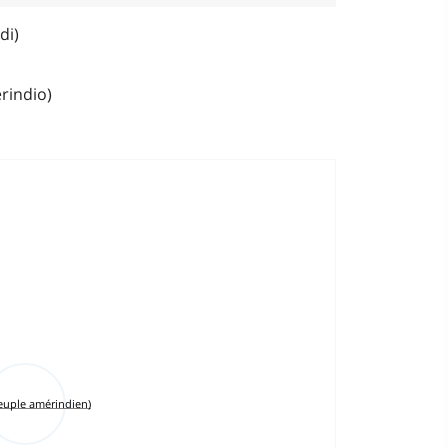
di)
rindio)
euple amérindien)