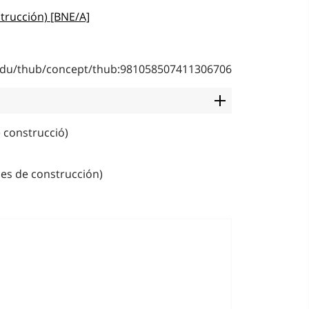
trucción) [BNE/A]
b.edu/thub/concept/thub:981058507411306706
 construcció)
les de construcción)