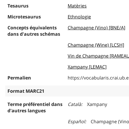
Tesaurus
Matèries
Microtesaurus
Ethnologie
Concepts équivalents
Champagne (Vino) [BNE/A]
dans d'autres schémas
Champagne (Wine) [LCSH]
Vin de Champagne [RAMEAU
Xampany [LEMAC]
Permalien
https://vocabularis.crai.u
Format MARC21
Terme préférentiel dans
Català
Xampany
d'autres langues
Español
Champagne (Vino