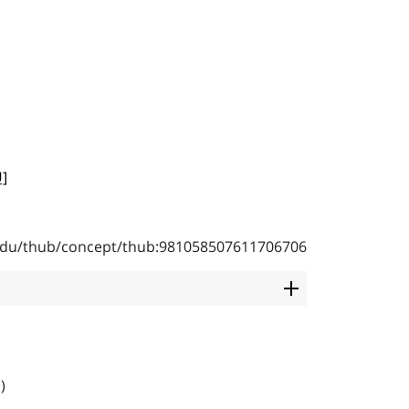
]
b.edu/thub/concept/thub:981058507611706706
)