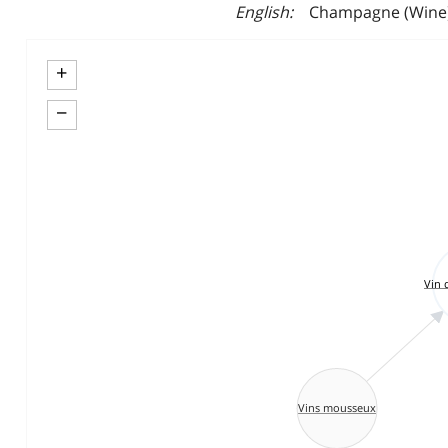
English
Champagne (Wine
+
−
Vin
Vins mousseux