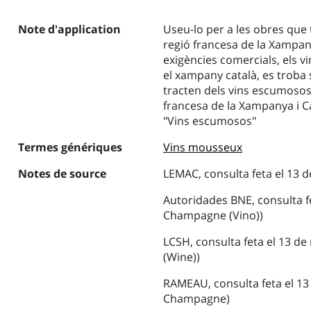
Note d'application
Useu-lo per a les obres que
regió francesa de la Xampan
exigències comercials, els v
el xampany català, es troba
tracten dels vins escumosos 
francesa de la Xampanya i C
"Vins escumosos"
Termes génériques
Vins mousseux
Notes de source
LEMAC, consulta feta el 13 
Autoridades BNE, consulta fe
Champagne (Vino))
LCSH, consulta feta el 13 d
(Wine))
RAMEAU, consulta feta el 13
Champagne)