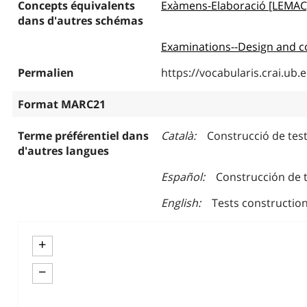
Concepts équivalents
Exàmens-Elaboració [LEMAC
dans d'autres schémas
Examinations--Design and c
Permalien
https://vocabularis.crai.u
Format MARC21
Terme préférentiel dans
Català
Construcció de tes
d'autres langues
Español
Construcción de 
English
Tests constructio
+
−