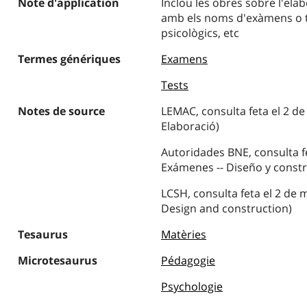
Note d'application
Inclou les obres sobre l'ela
amb els noms d'exàmens o tes
psicològics, etc
Termes génériques
Examens
Tests
Notes de source
LEMAC, consulta feta el 2 d
Elaboració)
Autoridades BNE, consulta fe
Exámenes -- Diseño y constr
LCSH, consulta feta el 2 de 
Design and construction)
Tesaurus
Matèries
Microtesaurus
Pédagogie
Psychologie