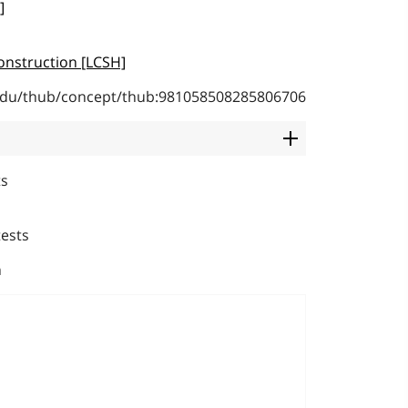
]
onstruction [LCSH]
b.edu/thub/concept/thub:981058508285806706
ts
tests
n