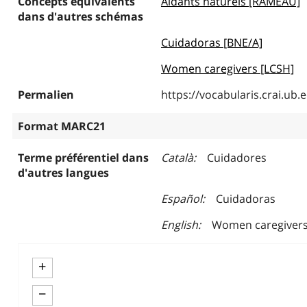
Concepts équivalents
Aidants naturels [RAMEAU]
dans d'autres schémas
Cuidadoras [BNE/A]
Women caregivers [LCSH]
Permalien
https://vocabularis.crai.u
Format MARC21
Terme préférentiel dans
Català
Cuidadores
d'autres langues
Español
Cuidadoras
English
Women caregiver
+
−