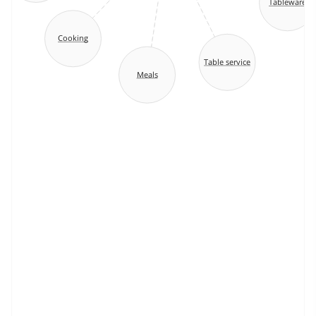
Tableware
Cooking
Table service
Meals