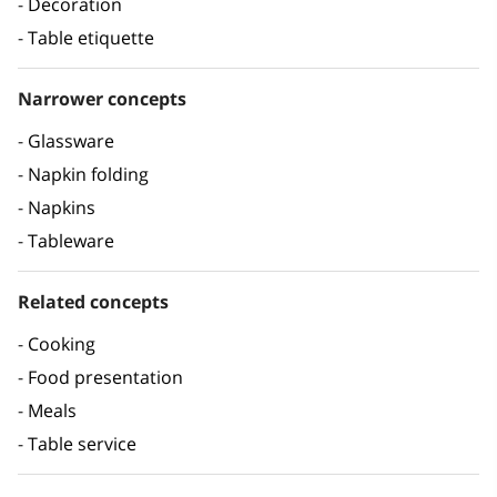
Decoration
Table etiquette
Narrower concepts
Glassware
Napkin folding
Napkins
Tableware
Related concepts
Cooking
Food presentation
Meals
Table service