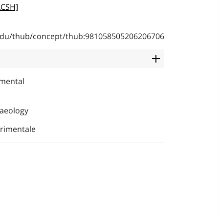
LCSH]
b.edu/thub/concept/thub:981058505206206706
imental
haeology
rimentale