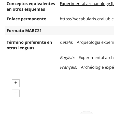
Conceptos equivalentes
Experimental archaeology [
en otros esquemas
Enlace permanente
https://vocabularis.crai.u
Formato MARC21
Término preferente en
Català
Arqueologia exper
otras lenguas
English
Experimental arc
Français
Archéologie expé
+
−