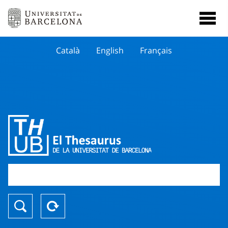
Català
English
Français