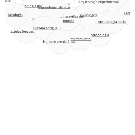
Arqueología islámica
Arqueología moderna
Arqueólogos
Cerá
Mitología
Siete maravillas del
Arqueología social
mundo
Historia antigua
Estelas (Arqueología
Antropología
Enterramiento
Hombre prehistórico