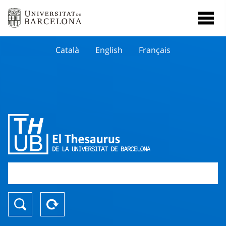
Català
English
Français