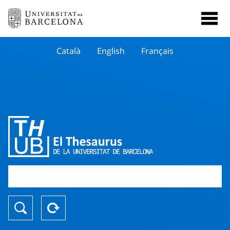
Català
English
Français