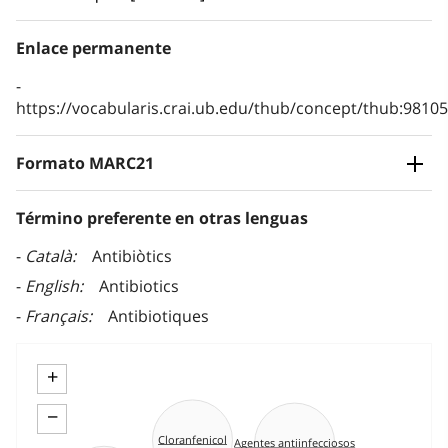
Enlace permanente
https://vocabularis.crai.ub.edu/thub/concept/thub:981
Formato MARC21
Término preferente en otras lenguas
Català
Antibiòtics
English
Antibiotics
Français
Antibiotiques
+
−
Cloranfenicol
Agentes antiinfecciosos