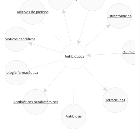
Aditivos de piensos
Estreptomicina
ntibióticos peptídicos
Quimioter
Antibióticos
robiología farmacéutica
Tetraciclinas
Antibióticos betalactámicos
Antibiosis