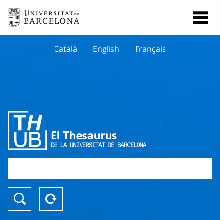
Català
English
Français