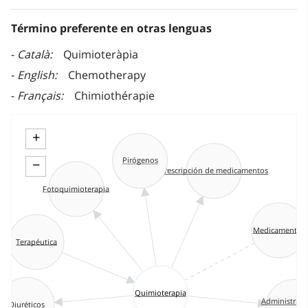
Término preferente en otras lenguas
Català
Quimioteràpia
English
Chemotherapy
Français
Chimiothérapie
+
Pirógenos
−
Prescripción de medicamentos
Fotoquimioterapia
Medicamentos
Terapéutica
Quimioterapia
Administraci
Diuréticos