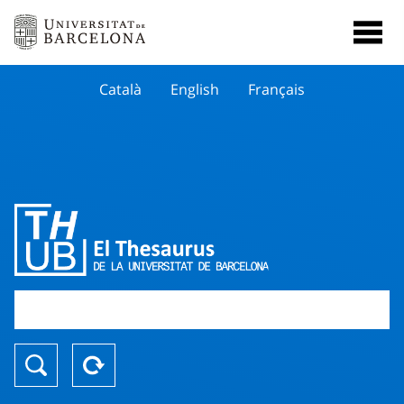
Català
English
Français