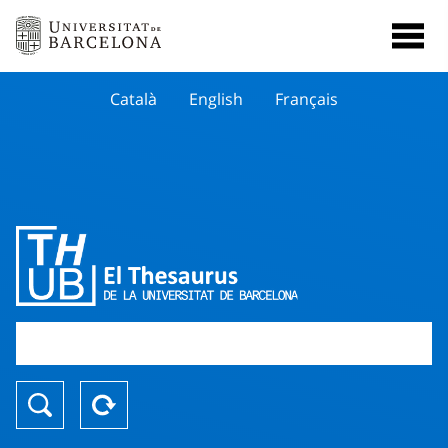
Català
English
Français