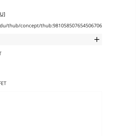
U]
b.edu/thub/concept/thub:981058507654506706
T
FET