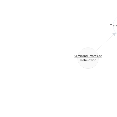
Tran
Semiconductores de
metal-óxido