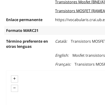
Transistores Mosfet [BNE/A]
Transistors MOSFET [RAMEA
Enlace permanente
https://vocabularis.crai.u
Formato MARC21
Término preferente en
Català
Transistors MOSFE
otras lenguas
English
Mosfet transistors
Français
Transistors MOS
+
−