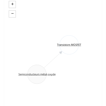
+
−
Transistors MOSFET
Semiconducteurs métal-oxyde