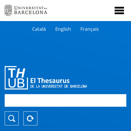
Català
English
Français