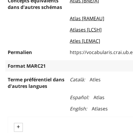
Concepts équivalents
Atlas [BNE/A]
dans d'autres schémas
Atlas [RAMEAU]
Atlases [LCSH]
Atles [LEMAC]
Permalien
https://vocabularis.crai.u
Format MARC21
Terme préférentiel dans
Català
Atles
d'autres langues
Español
Atlas
English
Atlases
+