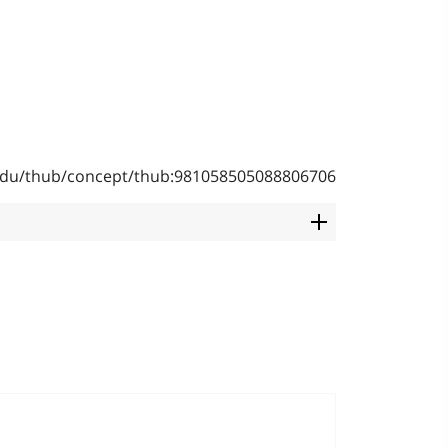
b.edu/thub/concept/thub:981058505088806706