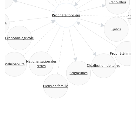
Franc-alleu
Propriété foncière
Réfor
erie
Ejidos
Économie agricole
Propriété immob
Nationalisation des
Inaliénabilité
Distribution de terres
terres
Seigneuries
Biens de famille