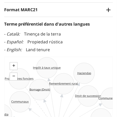
Format MARC21
Terme préférentiel dans d'autres langues
Català
Tinença de la terra
Español
Propiedad rústica
English
Land tenure
+
Impôt à taux unique
Haciendas
−
Propriétaires fonciers
Remembrement rural
Bornage (Droit)
Droit de succession
Communes ru
Communaux
fundia