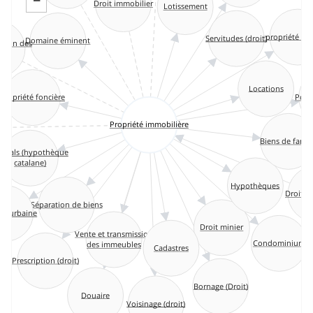
−
Droit immobilier
Lotissement
Copropriété (l
Servitudes (droit)
Domaine éminent
ation des
res
Locations
Poss
Propriété foncière
Propriété immobilière
s
Biens de fami
nsals (hypothèque
catalane)
Hypothèques
Droit 
Séparation de biens
té urbaine
Droit minier
Vente et transmission
Condominium
des immeubles
Cadastres
Prescription (droit)
Bornage (Droit)
Douaire
Voisinage (droit)