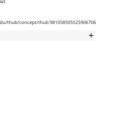
AU]
b.edu/thub/concept/thub:981058505525906706