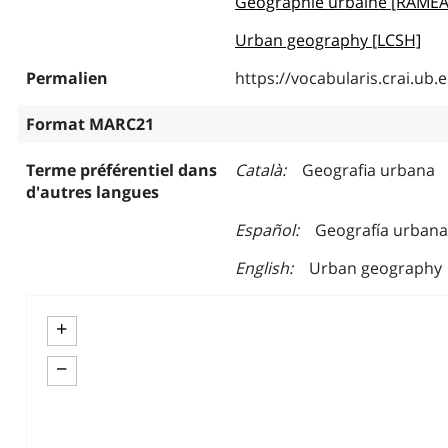
Géographie urbaine [RAME
Urban geography [LCSH]
Permalien
https://vocabularis.crai.u
Format MARC21
Terme préférentiel dans
Català
Geografia urbana
d'autres langues
Español
Geografía urbana
English
Urban geography
+
−