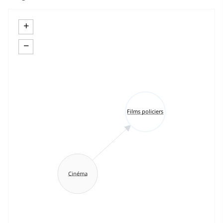
+
−
Films policiers
Cinéma