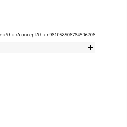
b.edu/thub/concept/thub:981058506784506706
r