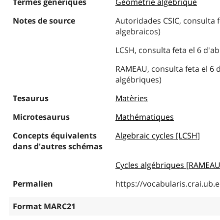
Termes génériques
Géométrie algébrique
Notes de source
Autoridades CSIC, consulta fe
algebraicos)
LCSH, consulta feta el 6 d'ab
RAMEAU, consulta feta el 6 d
algébriques)
Tesaurus
Matèries
Microtesaurus
Mathématiques
Concepts équivalents
Algebraic cycles [LCSH]
dans d'autres schémas
Cycles algébriques [RAMEAU
Permalien
https://vocabularis.crai.u
Format MARC21