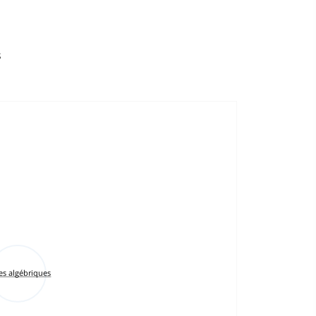
s
es algébriques