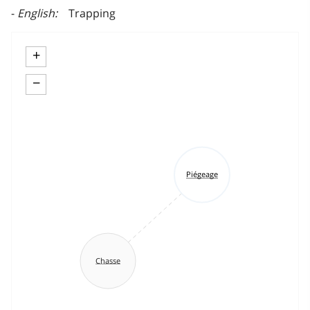
English
Trapping
+
−
Piégeage
Chasse