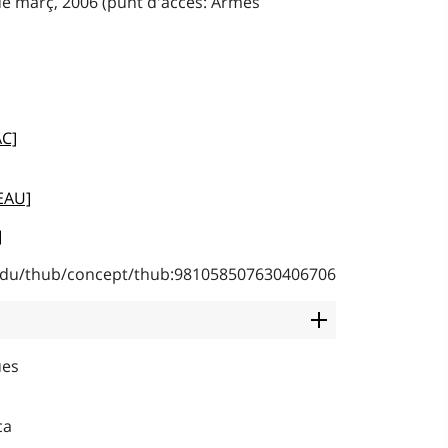
de març, 2006 (punt d'accés: Armes
AC]
EAU]
]
b.edu/thub/concept/thub:981058507630406706
ues
ca