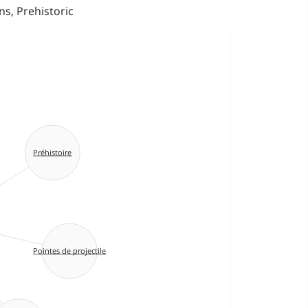
s, Prehistoric
Préhistoire
Pointes de projectile