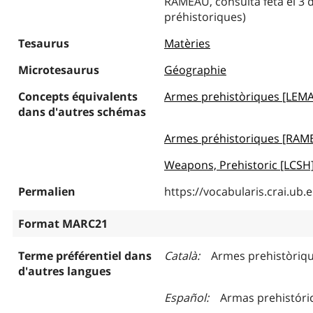
RAMEAU, consulta feta el 3 
préhistoriques)
Tesaurus
Matèries
Microtesaurus
Géographie
Concepts équivalents
Armes prehistòriques [LEM
dans d'autres schémas
Armes préhistoriques [RAM
Weapons, Prehistoric [LCSH
Permalien
https://vocabularis.crai.u
Format MARC21
Terme préférentiel dans
Català
Armes prehistòriq
d'autres langues
Español
Armas prehistóri